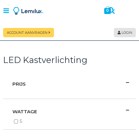
Zoeken
Toggle
0
producten
Cart
Nav
ACCOUNT AANVRAGEN
LOGIN
LED Kastverlichting
PRIJS
WATTAGE
5