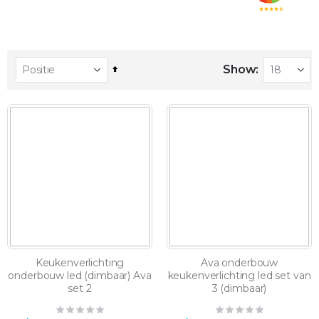
Show
Set
Descending
Direction
Keukenverlichting
Ava onderbouw
onderbouw led (dimbaar) Ava
keukenverlichting led set van
set 2
3 (dimbaar)
Rating:
Rating: